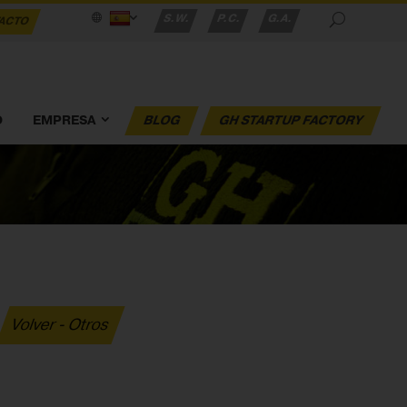
S.W.
P.C.
G.A.
ACTO
O
EMPRESA
BLOG
GH STARTUP FACTORY
Volver - Otros