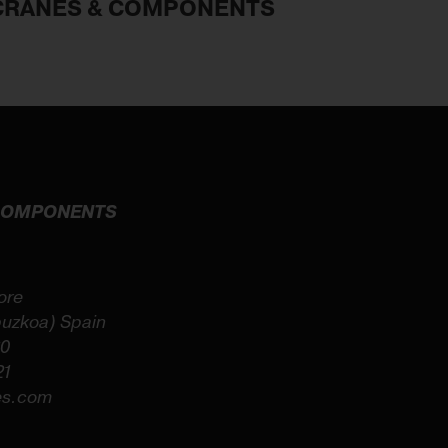
 CRANES & COMPONENTS
 COMPONENTS
ore
puzkoa) Spain
60
21
es.com