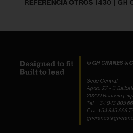
REFERENCIA OTROS 1430 | GH
© GH CRANES &
Sede Central
Apdo. 27 - B Salbat
20200 Beasain (Gi
Tel.
+34 943 805 6
Fax. +34 943 888 7
ghcranes@ghcran