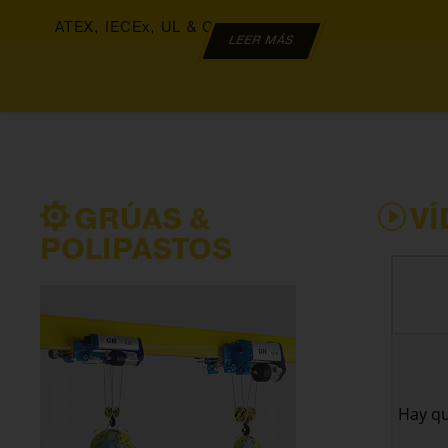
ATEX, IECEx, UL & CSA
LEER MÁS
GRÚAS &
V
POLIPASTOS