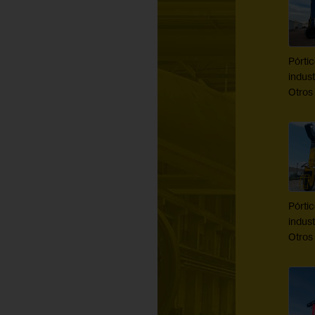
Pórti
indust
Otros
Pórti
indust
Otros