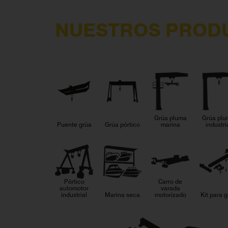
NUESTROS PROD
Grúa pluma
Grúa pl
Puente grúa
Grúa pórtico
marina
industri
Pórtico
Carro de
automotor
varada
industrial
Marina seca
motorizado
Kit para 