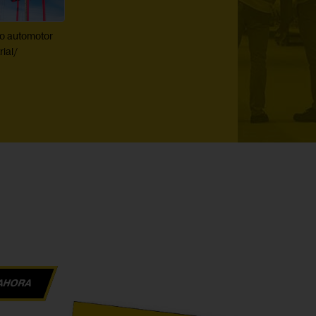
co automotor
rial/
AHORA