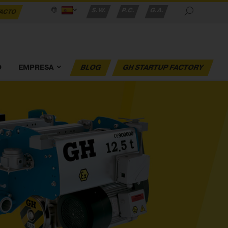
S.W.
P.C.
G.A.
ACTO
O
EMPRESA
BLOG
GH STARTUP FACTORY