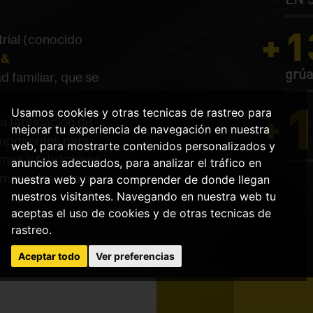
1
trial (conocido
 &
grúa
d familiar, que se
Usamos cookies y otras tecnicas de rastreo para
la fabricación de
mejorar tu experiencia de navegación en nuestra
omponentes para
web, para mostrarte contenidos personalizados y
amos y fabricamos
anuncios adecuados, para analizar el tráfico en
 ménsulas y otros
nuestra web y para comprender de donde llegan
nuestros visitantes. Navegando en nuestra web tu
aceptas el uso de cookies y de otras tecnicas de
rastreo.
Aceptar todo
Ver preferencias