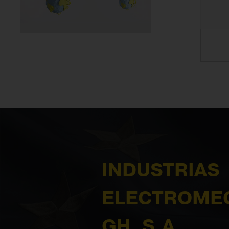
INDUSTRIAS
ELECTROME
GH, S.A.