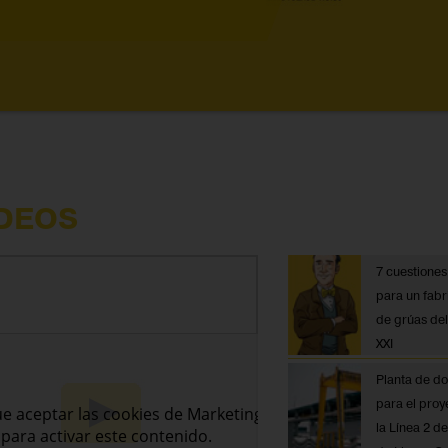
ÍDEOS
7 cuestiones
para un fabr
de grúas del
XXI
Planta de do
para el proy
la Línea 2 d