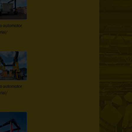
co automotor
rial/
co automotor
rial/