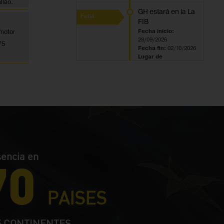
llao.
GH estará en la La
Feria
FIB
omotor
Fecha inicio:
28/09/2026
75
Fecha fin:
02/10/2026
Lugar de
celebración:
Bogotá
encia en
70
PAISES
5 CONTINENTES