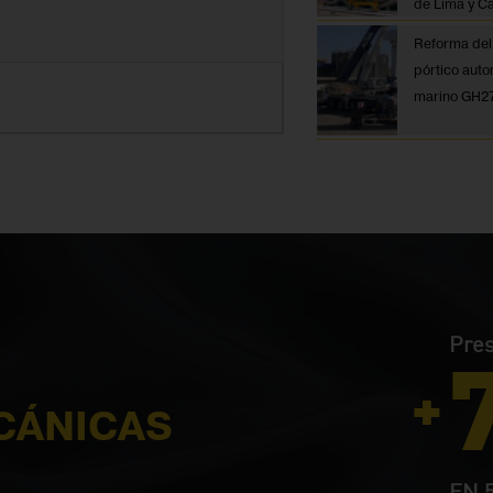
de Lima y Ca
Reforma del
pórtico aut
marino GH2
Pres
CÁNICAS
EN 