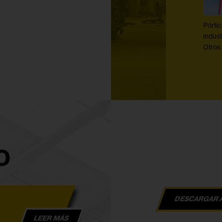
Pórti
indust
Otros
O
DESCARGAR 
LEER MÁS