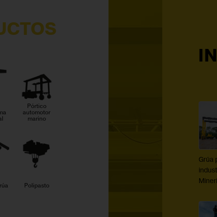
UCTOS
I
Pórtico
uma
automotor
al
marino
Grúa 
indust
Miner
grúa
Polipasto