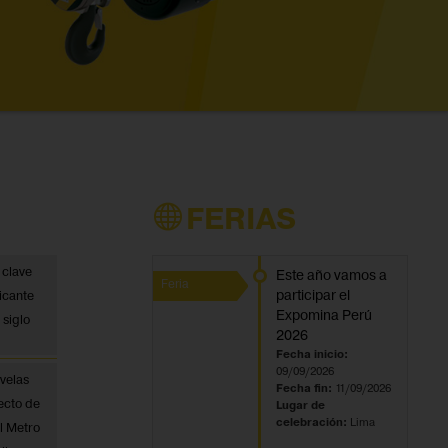
FERIAS
 clave
Este año vamos a
Feria
participar el
icante
Expomina Perú
 siglo
2026
Fecha inicio:
09/09/2026
velas
Fecha fin:
11/09/2026
ecto de
Lugar de
celebración:
Lima
el Metro