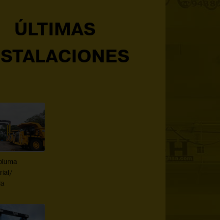
ÚLTIMAS
NSTALACIONES
pluma
rial/
ía